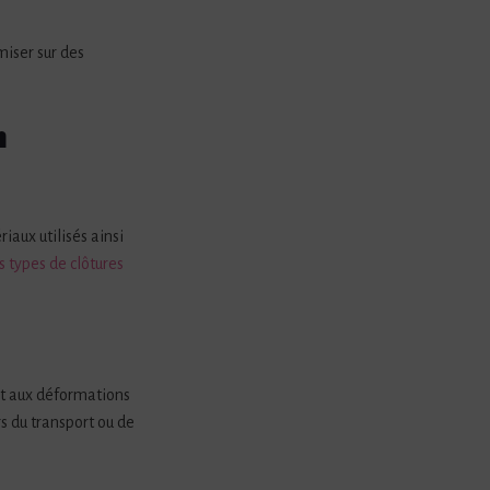
miser sur des
m
iaux utilisés ainsi
s types de clôtures
 et aux déformations
rs du transport ou de