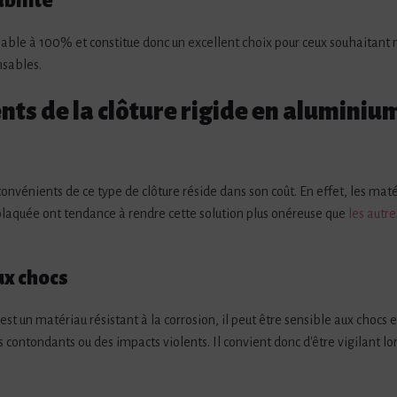
bilité
lable à 100% et constitue donc un excellent choix pour ceux souhaitant 
sables.
nts de la clôture rigide en aluminiu
convénients de ce type de clôture réside dans son coût. En effet, les matér
olaquée ont tendance à rendre cette solution plus onéreuse que
les autre
ux chocs
st un matériau résistant à la corrosion, il peut être sensible aux chocs
 contondants ou des impacts violents. Il convient donc d'être vigilant lo