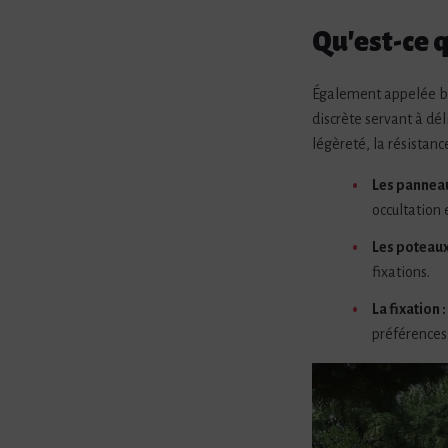
Qu'est-ce 
Également appelée bri
discrète servant à dél
légèreté, la résistanc
Les panneau
occultation 
Les poteaux
fixations.
La fixation :
préférences 