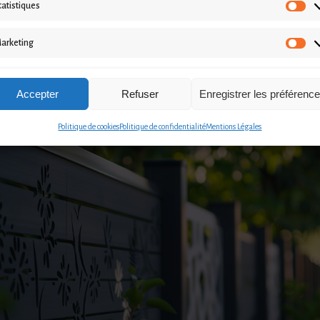
tatistiques
Sta
rsonnalisation
arketing
Ma
t des couleurs est vaste, ce qui permet d'harmoniser avec goût l'esthéti
e votre maison ou bâtiment professionnel. De plus,
il existe différents n
Accepter
Refuser
Enregistrer les préférenc
ure aux besoins de chaque situation
.
Politique de cookies
Politique de confidentialité
Mentions Légales