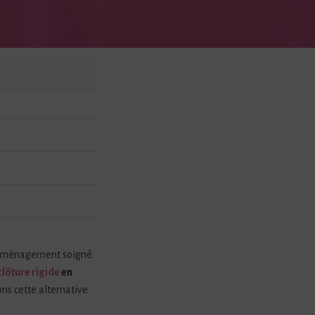
n aménagement soigné.
clôture rigide
en
ons cette alternative