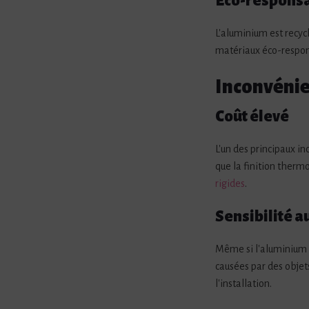
Eco-responsa
L'aluminium est recyc
matériaux éco-respon
Inconvénie
Coût élevé
L'un des principaux in
que la finition therm
rigides
.
Sensibilité a
Même si l'aluminium e
causées par des objets
l'installation.