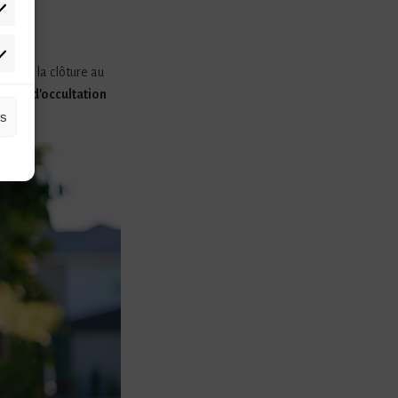
tistiques
rketing
que de la clôture au
iveaux d'occultation
es