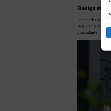
S
Design et pe
M
Le choix des designs e
style architectural d
pour adapter la clôt