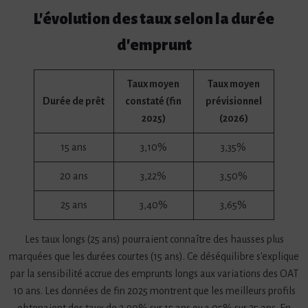
L'évolution des taux selon la durée
d'emprunt
Taux moyen
Taux moyen
Durée de prêt
constaté (fin
prévisionnel
2025)
(2026)
15 ans
3,10%
3,35%
20 ans
3,22%
3,50%
25 ans
3,40%
3,65%
Les taux longs (25 ans) pourraient connaître des hausses plus
marquées que les durées courtes (15 ans). Ce déséquilibre s'explique
par la sensibilité accrue des emprunts longs aux variations des OAT
10 ans. Les données de fin 2025 montrent que les meilleurs profils