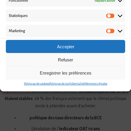
Fonctionnel
Toujours activé
L'instabilité politique française pèse sur les marchés financiers. La
Statistiques
Statistiq
dégradation de la note de la France par Fitch en 2025 a entraîné une
hausse temporaire de l'OAT 10 ans
, indicateur clé pour les banques.
Marketing
Marketi
Ce taux influence directement les marges appliquées aux crédits. Les
investisseurs exigent une prime de risque plus élevée pour
Accepter
compenser les incertitudes liées à la dette française, qui dépasse 115
% du PIB.
Refuser
Certains analystes soulignent que les établissements bancaires
Enregistrer les préférences
pourraient resserrer le crédit ou augmenter leurs marges pour
compenser les risques. Toutefois,
selon l'Observatoire crédit
Politique de cookies
Politique de confidentialité
Mentions Légales
logement/CSA
, les effets restent limités :
les taux moyens sur 20 ans
étaient stables
. 68 % des Français estiment que le climat politique
incite à attendre avant d'acheter.
politique des taux directeurs de la BCE
L'évolution de l'
indicateur OAT 10 ans