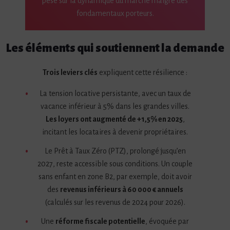
pèse sur la dynamique du marché malgré des
fondamentaux porteurs.
Les éléments qui soutiennent la demande
Trois leviers clés
expliquent cette résilience :
La tension locative persistante, avec un taux de
vacance inférieur à 5% dans les grandes villes.
Les loyers ont augmenté de +1,5% en 2025
,
incitant les locataires à devenir propriétaires.
Le Prêt à Taux Zéro (PTZ), prolongé jusqu’en
2027, reste accessible sous conditions. Un couple
sans enfant en zone B2, par exemple, doit avoir
des
revenus inférieurs à 60 000 € annuels
(calculés sur les revenus de 2024 pour 2026).
Une
réforme fiscale potentielle
, évoquée par