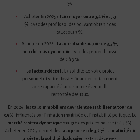
%.
Acheter fin 2025 :
Taux moyen entre 3,2 % et 3,3
%
, avec des profils solides pouvant obtenir des
taux sous 3 %.
Acheter en 2026 :
Taux probable autour de 3,5 %,
marché plus dynamique
avec des prix en hausse
de 2 à 3 %.
Le facteur décisif
: La solidité de votre projet
personnel et votre dossier financier, notamment
votre capacité à amortir une éventuelle
remontée des taux.
En 2026, les
taux immobiliers devraient se stabiliser autour de
3,5%
, influencés par l’inflation maîtrisée et l’instabilité politique. Le
marché restera dynamique
malgré des prix en hausse (2 à 3 %).
Acheter en 2025 permet des
taux proches de 3,2 %
. La
maturité du
projet et la solidité du dossier
restent décisives.